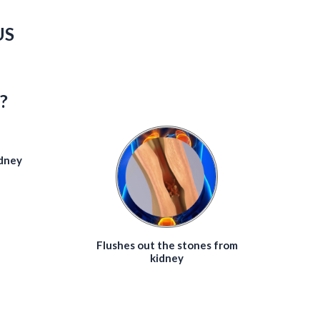
US
?
idney
Flushes out the stones from
kidney