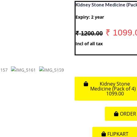
Kidney Stone Medicine (Pack
Expiry: 2 year
₹ 1099.
₹ 1200.00
Incl of all tax
Kidney Stone
Medicine (Pack of 4)
1099.00
ORDER 
FLIPKART