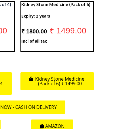
 of 4)
Kidney Stone Medicine (Pack of 6)
Expiry: 2 years
00
₹ 1499.00
₹ 1800.00
Incl of all tax
Kidney Stone Medicine
 ₹
(Pack of 6) ₹ 1499.00
NOW - CASH ON DELIVERY
AMAZON